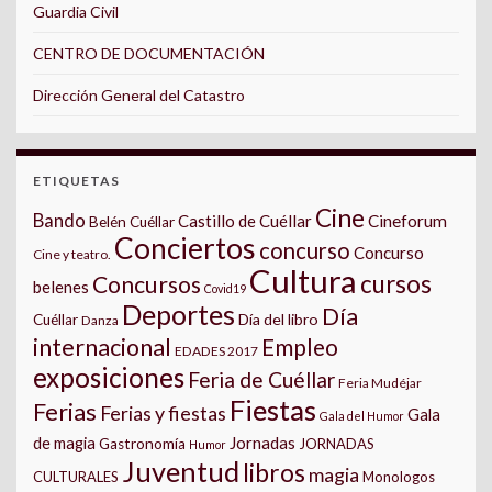
Guardia Civil
CENTRO DE DOCUMENTACIÓN
Dirección General del Catastro
ETIQUETAS
Cine
Bando
Castillo de Cuéllar
Cineforum
Belén Cuéllar
Conciertos
concurso
Concurso
Cine y teatro.
Cultura
cursos
Concursos
belenes
Covid19
Deportes
Día
Día del libro
Cuéllar
Danza
internacional
Empleo
EDADES 2017
exposiciones
Feria de Cuéllar
Feria Mudéjar
Fiestas
Ferias
Ferias y fiestas
Gala
Gala del Humor
Jornadas
de magia
Gastronomía
JORNADAS
Humor
Juventud
libros
magia
CULTURALES
Monologos