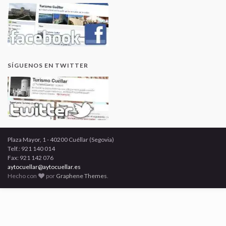
SÍGUENOS EN TWITTER
Plaza Mayor, 1 - 40200 Cuéllar (Segovia)
Telf.: 921 140 014
Fax: 921 142 076
aytocuellar@aytocuellar.es
Hecho con
por
Graphene Themes
.