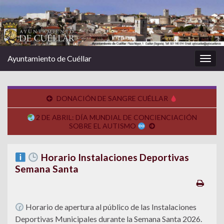
Ayuntamiento de Cuéllar
Alter
la
nave
DONACIÓN DE SANGRE CUÉLLAR
2 DE ABRIL: DÍA MUNDIAL DE CONCIENCIACIÓN
SOBRE EL AUTISMO
Horario Instalaciones Deportivas
Semana Santa
Horario de apertura al público de las Instalaciones
Deportivas Municipales durante la Semana Santa 2026.