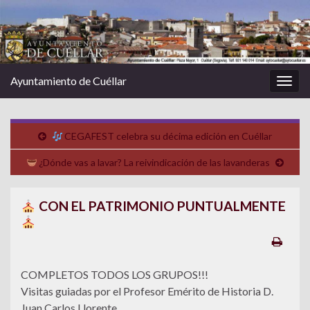
Ayuntamiento de Cuéllar
Alter
la
nave
CEGAFEST celebra su décima edición en Cuéllar
¿Dónde vas a lavar? La reivindicación de las lavanderas
CON EL PATRIMONIO PUNTUALMENTE
COMPLETOS TODOS LOS GRUPOS!!!
Visitas guiadas por el Profesor Emérito de Historia D.
Juan Carlos Llorente.