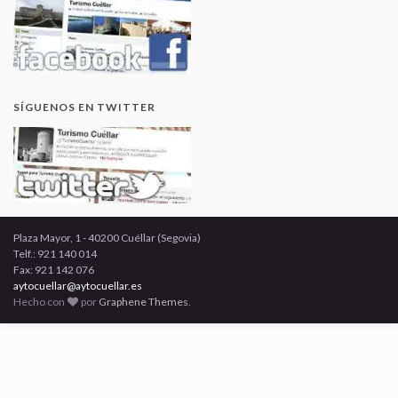
SÍGUENOS EN TWITTER
Plaza Mayor, 1 - 40200 Cuéllar (Segovia)
Telf.: 921 140 014
Fax: 921 142 076
aytocuellar@aytocuellar.es
Hecho con
por
Graphene Themes
.