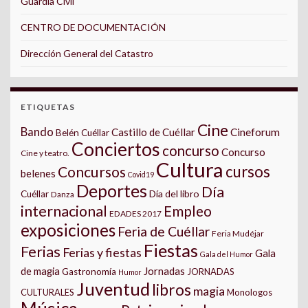
Guardia Civil
CENTRO DE DOCUMENTACIÓN
Dirección General del Catastro
ETIQUETAS
Cine
Bando
Castillo de Cuéllar
Cineforum
Belén Cuéllar
Conciertos
concurso
Concurso
Cine y teatro.
Cultura
cursos
Concursos
belenes
Covid19
Deportes
Día
Día del libro
Cuéllar
Danza
internacional
Empleo
EDADES 2017
exposiciones
Feria de Cuéllar
Feria Mudéjar
Fiestas
Ferias
Ferias y fiestas
Gala
Gala del Humor
Jornadas
de magia
Gastronomía
JORNADAS
Humor
Juventud
libros
magia
CULTURALES
Monologos