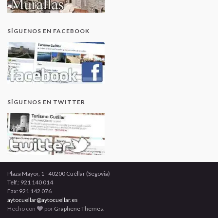
SÍGUENOS EN FACEBOOK
SÍGUENOS EN TWITTER
Plaza Mayor, 1 - 40200 Cuéllar (Segovia)
Telf.: 921 140 014
Fax: 921 142 076
aytocuellar@aytocuellar.es
Hecho con
por
Graphene Themes
.