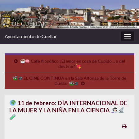
Ayuntamiento de Cuéllar
Alter
la
nave
Café filosófico ¿El amor es cosa de Cupido… o del
destino?
EL CINE CONTINÚA en la Sala Alfonsa de la Torre de
Cuéllar
11 de febrero: DÍA INTERNACIONAL DE
LA MUJER Y LA NIÑA EN LA CIENCIA