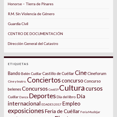
Honorse – Tierra de Pinares
R.M. Sin Violencia de Género
Guardia Civil
CENTRO DE DOCUMENTACIÓN
Dirección General del Catastro
ETIQUETAS
Cine
Bando
Castillo de Cuéllar
Cineforum
Belén Cuéllar
Conciertos
concurso
Concurso
Cine y teatro.
Cultura
cursos
Concursos
belenes
Covid19
Deportes
Día
Día del libro
Cuéllar
Danza
internacional
Empleo
EDADES 2017
exposiciones
Feria de Cuéllar
Feria Mudéjar