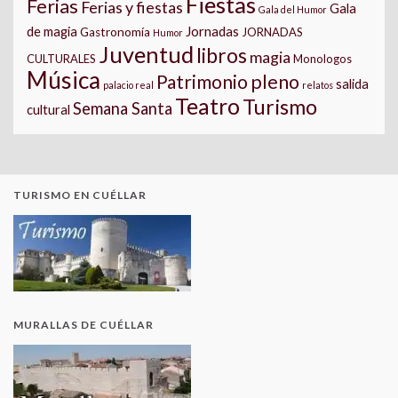
Fiestas
Ferias
Ferias y fiestas
Gala
Gala del Humor
Jornadas
de magia
Gastronomía
JORNADAS
Humor
Juventud
libros
magia
CULTURALES
Monologos
Música
pleno
Patrimonio
salida
palacio real
relatos
Teatro
Turismo
Semana Santa
cultural
TURISMO EN CUÉLLAR
MURALLAS DE CUÉLLAR