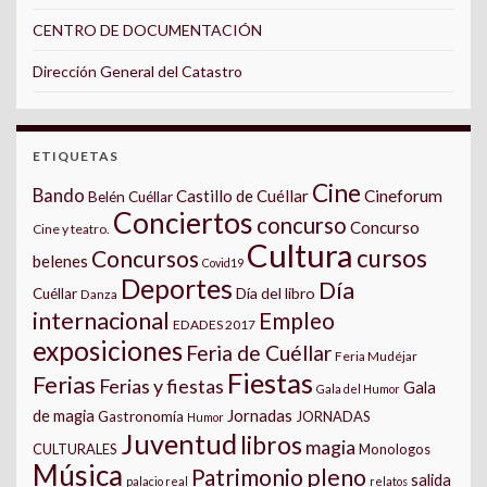
CENTRO DE DOCUMENTACIÓN
Dirección General del Catastro
ETIQUETAS
Cine
Bando
Castillo de Cuéllar
Cineforum
Belén Cuéllar
Conciertos
concurso
Concurso
Cine y teatro.
Cultura
cursos
Concursos
belenes
Covid19
Deportes
Día
Día del libro
Cuéllar
Danza
internacional
Empleo
EDADES 2017
exposiciones
Feria de Cuéllar
Feria Mudéjar
Fiestas
Ferias
Ferias y fiestas
Gala
Gala del Humor
Jornadas
de magia
Gastronomía
JORNADAS
Humor
Juventud
libros
magia
CULTURALES
Monologos
Música
pleno
Patrimonio
salida
palacio real
relatos