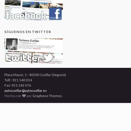
SÍGUENOS EN TWITTER
Plaza Mayor, 1 - 40200 Cuéllar (Segovia)
Telf.: 921 140 014
Fax: 921 142 076
aytocuellar@aytocuellar.es
Hecho con
por
Graphene Themes
.