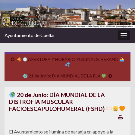
Ayuntamiento de Cuéllar
Alter
la
nave
APERTURA Y HORARIO PISCINA DE VERANO
21 de Junio: DÍA MUNDIAL DE LA ELA
20 de Junio: DÍA MUNDIAL DE LA
DISTROFIA MUSCULAR
FACIOESCAPULOHUMERAL (FSHD)
El Ayuntamiento se ilumina de naranja en apoyo a la