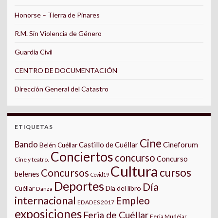
Honorse – Tierra de Pinares
R.M. Sin Violencia de Género
Guardia Civil
CENTRO DE DOCUMENTACIÓN
Dirección General del Catastro
ETIQUETAS
Cine
Bando
Castillo de Cuéllar
Cineforum
Belén Cuéllar
Conciertos
concurso
Concurso
Cine y teatro.
Cultura
cursos
Concursos
belenes
Covid19
Deportes
Día
Día del libro
Cuéllar
Danza
internacional
Empleo
EDADES 2017
exposiciones
Feria de Cuéllar
Feria Mudéjar