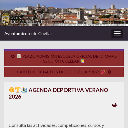
Ayuntamiento de Cuéllar
Alter
la
nave
PLAZO ADMISIÓN ESCUELA OFICIAL DE IDIOMAS
SECCIÓN CUÉLLAR
CARTEL OFICIAL FIESTAS DE CUÉLLAR 2026
AGENDA DEPORTIVA VERANO
2026
Consulta las actividades, competiciones, cursos y