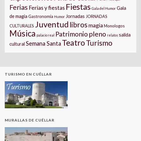
Fiestas
Ferias
Ferias y fiestas
Gala
Gala del Humor
Jornadas
de magia
Gastronomía
JORNADAS
Humor
Juventud
libros
magia
CULTURALES
Monologos
Música
pleno
Patrimonio
salida
palacio real
relatos
Teatro
Turismo
Semana Santa
cultural
TURISMO EN CUÉLLAR
MURALLAS DE CUÉLLAR