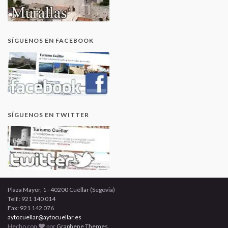
SÍGUENOS EN FACEBOOK
SÍGUENOS EN TWITTER
Plaza Mayor, 1 - 40200 Cuéllar (Segovia)
Telf.: 921 140 014
Fax: 921 142 076
aytocuellar@aytocuellar.es
Hecho con
por
Graphene Themes
.