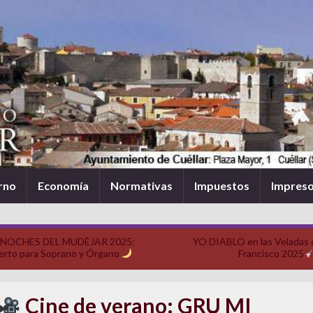
rno
Economía
Normativas
Impuestos
Impres
NOCHES DEL MUDÉJAR 2025:
YO DIABLO en las Veladas 
erto para Soprano y Órgano
Francisco 2025
Cine de verano: GRU MI