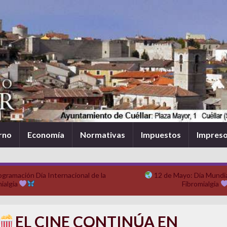
rno
Economía
Normativas
Impuestos
Impres
ogramación Día Internacional de la
12 de Mayo: Día Mundia
ialgia
Fibromialgia
EL CINE CONTINÚA EN