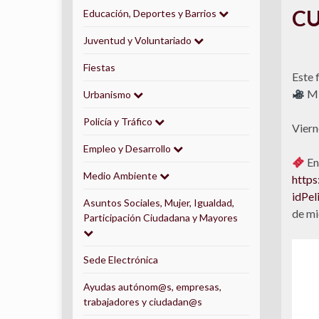
CU
Educación, Deportes y Barrios
Juventud y Voluntariado
Fiestas
Este 
Mi
Urbanismo
Policía y Tráfico
Viern
Empleo y Desarrollo
Ent
Medio Ambiente
https
idPe
Asuntos Sociales, Mujer, Igualdad,
de mi
Participación Ciudadana y Mayores
Sede Electrónica
Ayudas autónom@s, empresas,
trabajadores y ciudadan@s