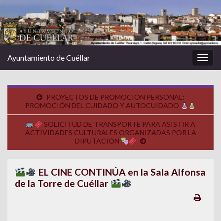
Ayuntamiento de Cuéllar
Alter
la
nave
PROYECTOS DE PROMOCIÓN PERSONAL:
PROMOCIÓN DEL CUIDADO Y AUTOCUIDADO
SOLICITUD DE TRANSPORTE PARA ASISTIR A
ACTIVIDADES CULTURALES ORGANIZADAS POR LA
DIPUTACIÓN
EL CINE CONTINÚA en la Sala Alfonsa
de la Torre de Cuéllar