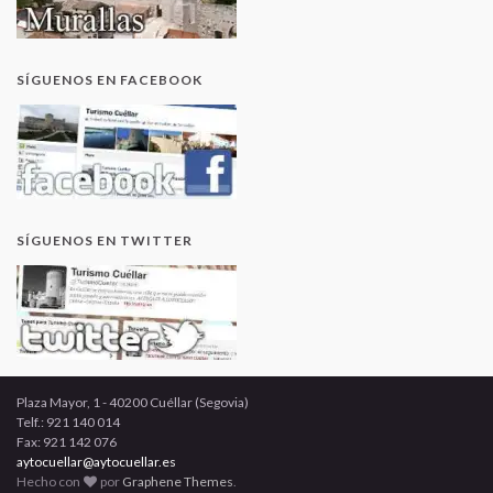
SÍGUENOS EN FACEBOOK
SÍGUENOS EN TWITTER
Plaza Mayor, 1 - 40200 Cuéllar (Segovia)
Telf.: 921 140 014
Fax: 921 142 076
aytocuellar@aytocuellar.es
Hecho con
por
Graphene Themes
.