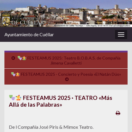
Ayuntamiento de Cuéllar
Alter
la
nave
FESTEAMUS 2025: Teatro B.O.B.A.S. de Compañía
Jimena Cavalletti
FESTEAMUS 2025 · Concierto y Poesía «El Natán Dúo»
FESTEAMUS 2025 · TEATRO «Más
Allá de las Palabras»
De l Compañía José Piris & Mimox Teatro.