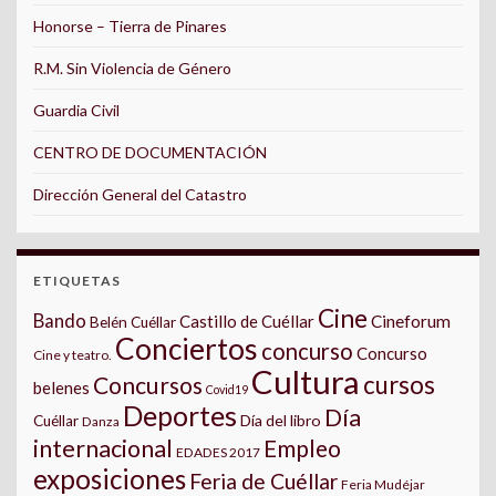
Honorse – Tierra de Pinares
R.M. Sin Violencia de Género
Guardia Civil
CENTRO DE DOCUMENTACIÓN
Dirección General del Catastro
ETIQUETAS
Cine
Bando
Castillo de Cuéllar
Cineforum
Belén Cuéllar
Conciertos
concurso
Concurso
Cine y teatro.
Cultura
cursos
Concursos
belenes
Covid19
Deportes
Día
Día del libro
Cuéllar
Danza
internacional
Empleo
EDADES 2017
exposiciones
Feria de Cuéllar
Feria Mudéjar