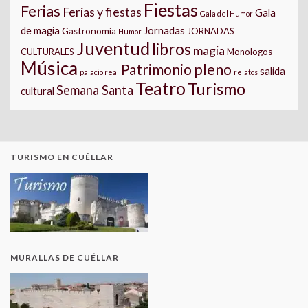
Fiestas
Ferias
Ferias y fiestas
Gala
Gala del Humor
Jornadas
de magia
Gastronomía
JORNADAS
Humor
Juventud
libros
magia
CULTURALES
Monologos
Música
pleno
Patrimonio
salida
palacio real
relatos
Teatro
Turismo
Semana Santa
cultural
TURISMO EN CUÉLLAR
MURALLAS DE CUÉLLAR