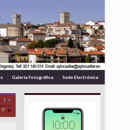
os
Galería Fotográfica
Sede Electrónica
6
ar y su
o