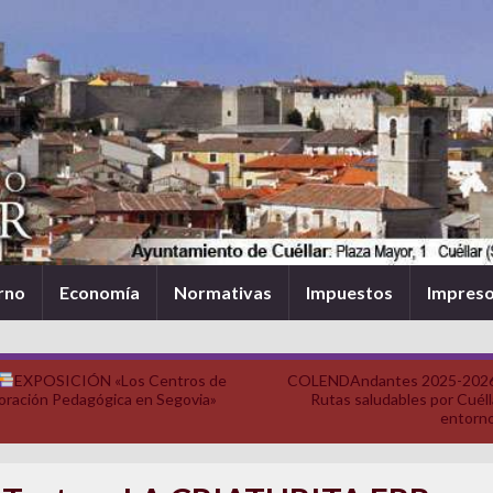
rno
Economía
Normativas
Impuestos
Impres
EXPOSICIÓN «Los Centros de
COLENDAndantes 2025-202
oración Pedagógica en Segovia»
Rutas saludables por Cuéll
entorn