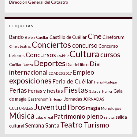
Dirección General del Catastro
ETIQUETAS
Cine
Bando
Castillo de Cuéllar
Cineforum
Belén Cuéllar
Conciertos
concurso
Concurso
Cine y teatro.
Cultura
cursos
Concursos
belenes
Covid19
Deportes
Día
Día del libro
Cuéllar
Danza
internacional
Empleo
EDADES 2017
exposiciones
Feria de Cuéllar
Feria Mudéjar
Fiestas
Ferias
Ferias y fiestas
Gala
Gala del Humor
Jornadas
de magia
Gastronomía
JORNADAS
Humor
Juventud
libros
magia
CULTURALES
Monologos
Música
pleno
Patrimonio
salida
palacio real
relatos
Teatro
Turismo
Semana Santa
cultural