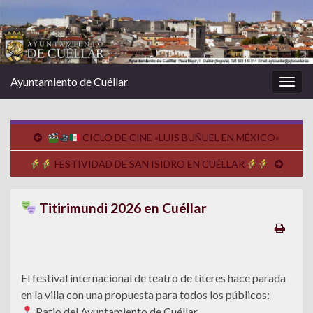
Ayuntamiento de Cuéllar
Alter
la
nave
CICLO DE CINE «LUIS BUÑUEL EN MÉXICO»
FESTIVIDAD DE SAN ISIDRO EN CUÉLLAR
Titirimundi 2026 en Cuéllar
El festival internacional de teatro de títeres hace parada
en la villa con una propuesta para todos los públicos:
Patio del Ayuntamiento de Cuéllar.