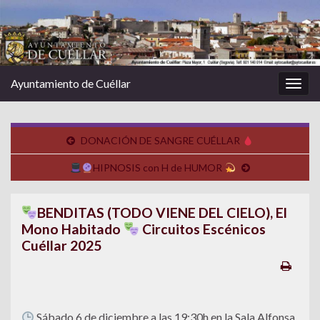
Ayuntamiento de Cuéllar
Alter
la
nave
DONACIÓN DE SANGRE CUÉLLAR
HIPNOSIS con H de HUMOR
BENDITAS (TODO VIENE DEL CIELO), El
Mono Habitado
Circuitos Escénicos
Cuéllar 2025
Sábado 6 de diciembre a las 19:30h en la Sala Alfonsa