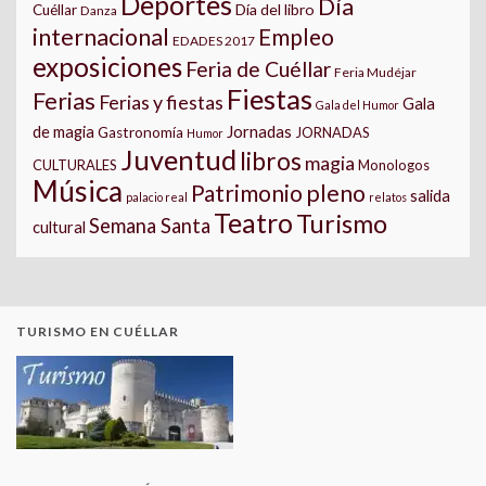
Deportes
Día
Día del libro
Cuéllar
Danza
internacional
Empleo
EDADES 2017
exposiciones
Feria de Cuéllar
Feria Mudéjar
Fiestas
Ferias
Ferias y fiestas
Gala
Gala del Humor
Jornadas
de magia
Gastronomía
JORNADAS
Humor
Juventud
libros
magia
CULTURALES
Monologos
Música
pleno
Patrimonio
salida
palacio real
relatos
Teatro
Turismo
Semana Santa
cultural
TURISMO EN CUÉLLAR