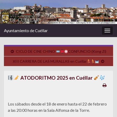
Ayuntamiento de Cuéllar
Alter
la
nave
CICLO DE CINE CHINO
CONFUNCIO (Kong Zi)
XIII CARRERA DE LAS MURALLAS en Cuéllar
ATODORITMO 2025 en Cuéllar
Los sábados desde el 18 de enero hasta el 22 de febrero
a las 20:00 horas en la Sala Alfonsa de la Torre.