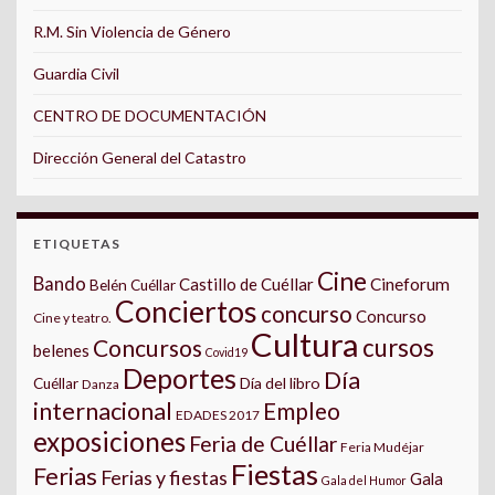
R.M. Sin Violencia de Género
Guardia Civil
CENTRO DE DOCUMENTACIÓN
Dirección General del Catastro
ETIQUETAS
Cine
Bando
Castillo de Cuéllar
Cineforum
Belén Cuéllar
Conciertos
concurso
Concurso
Cine y teatro.
Cultura
cursos
Concursos
belenes
Covid19
Deportes
Día
Día del libro
Cuéllar
Danza
internacional
Empleo
EDADES 2017
exposiciones
Feria de Cuéllar
Feria Mudéjar
Fiestas
Ferias
Ferias y fiestas
Gala
Gala del Humor