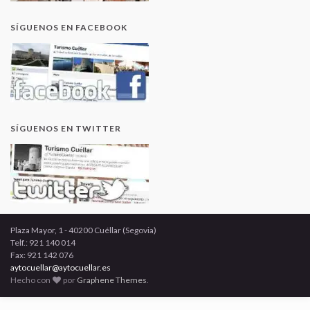
SÍGUENOS EN FACEBOOK
SÍGUENOS EN TWITTER
Plaza Mayor, 1 - 40200 Cuéllar (Segovia)
Telf.: 921 140 014
Fax: 921 142 076
aytocuellar@aytocuellar.es
Hecho con
por
Graphene Themes
.