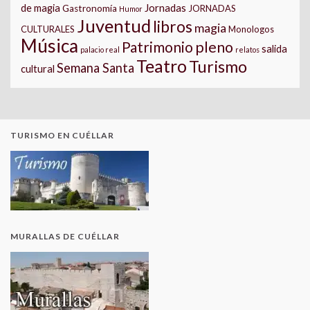
Jornadas
de magia
Gastronomía
JORNADAS
Humor
Juventud
libros
magia
CULTURALES
Monologos
Música
pleno
Patrimonio
salida
palacio real
relatos
Teatro
Turismo
Semana Santa
cultural
TURISMO EN CUÉLLAR
MURALLAS DE CUÉLLAR