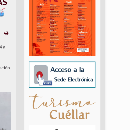
AS
4 a
ación.