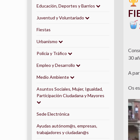
Educación, Deportes y Barrios
FI
Juventud y Voluntariado
Fiestas
Urbanismo
Consu
Policía y Tráfico
30 añ
Empleo y Desarrollo
A par
Medio Ambiente
Os es
Asuntos Sociales, Mujer, Igualdad,
Participación Ciudadana y Mayores
Sede Electrónica
Ayudas autónom@s, empresas,
trabajadores y ciudadan@s