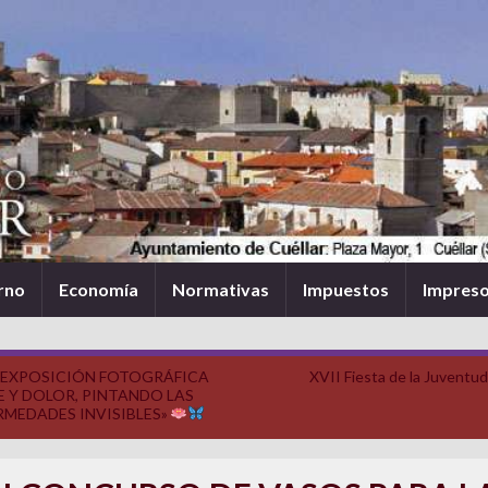
rno
Economía
Normativas
Impuestos
Impres
EXPOSICIÓN FOTOGRÁFICA
XVII Fiesta de la Juventu
E Y DOLOR, PINTANDO LAS
RMEDADES INVISIBLES»