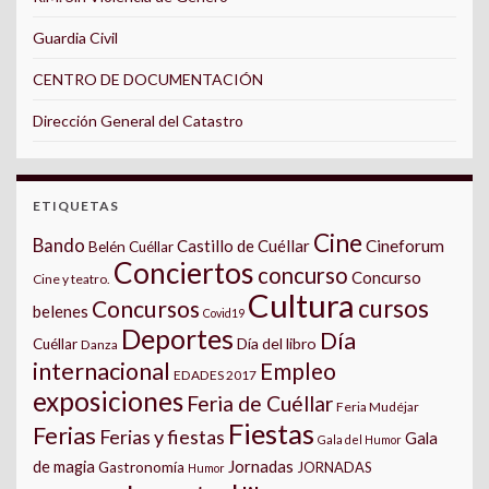
Guardia Civil
CENTRO DE DOCUMENTACIÓN
Dirección General del Catastro
ETIQUETAS
Cine
Bando
Castillo de Cuéllar
Cineforum
Belén Cuéllar
Conciertos
concurso
Concurso
Cine y teatro.
Cultura
cursos
Concursos
belenes
Covid19
Deportes
Día
Día del libro
Cuéllar
Danza
internacional
Empleo
EDADES 2017
exposiciones
Feria de Cuéllar
Feria Mudéjar
Fiestas
Ferias
Ferias y fiestas
Gala
Gala del Humor
Jornadas
de magia
Gastronomía
JORNADAS
Humor