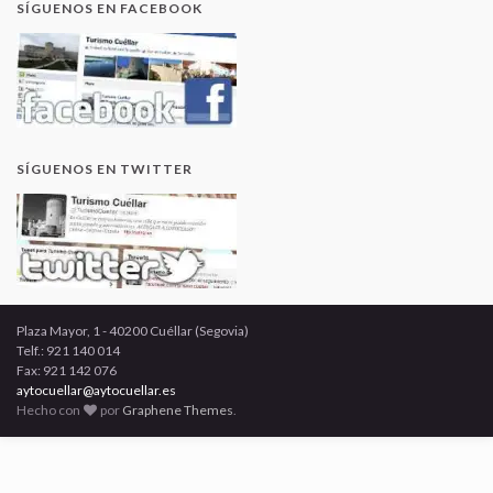
SÍGUENOS EN FACEBOOK
SÍGUENOS EN TWITTER
Plaza Mayor, 1 - 40200 Cuéllar (Segovia)
Telf.: 921 140 014
Fax: 921 142 076
aytocuellar@aytocuellar.es
Hecho con
por
Graphene Themes
.