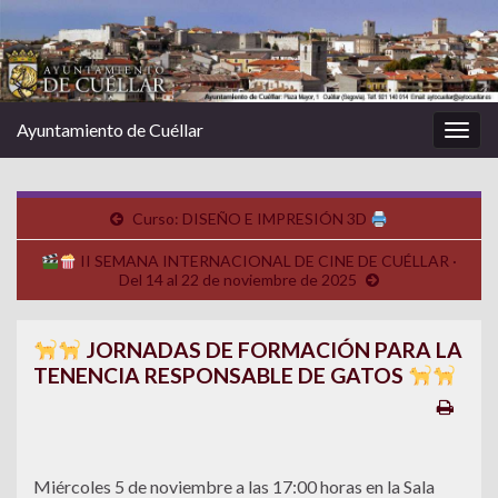
Ayuntamiento de Cuéllar
Alter
la
nave
Curso: DISEÑO E IMPRESIÓN 3D
II SEMANA INTERNACIONAL DE CINE DE CUÉLLAR ·
Del 14 al 22 de noviembre de 2025
JORNADAS DE FORMACIÓN PARA LA
TENENCIA RESPONSABLE DE GATOS
Miércoles 5 de noviembre a las 17:00 horas en la Sala