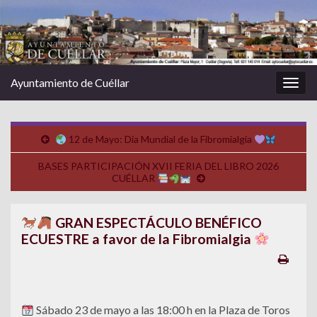
Ayuntamiento de Cuéllar
Alter
la
nave
12 de Mayo: Día Mundial de la Fibromialgia
BASES PARTICIPACIÓN XVII FERIA DEL LIBRO 2026
CUÉLLAR
GRAN ESPECTÁCULO BENÉFICO
ECUESTRE a favor de la Fibromialgia
Sábado 23 de mayo a las 18:00 h en la Plaza de Toros