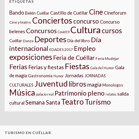
ETIQUETAS
Cine
Bando
Castillo de Cuéllar
Cineforum
Belén Cuéllar
Conciertos
concurso
Concurso
Cine y teatro.
Cultura
cursos
Concursos
belenes
Covid19
Deportes
Día
Día del libro
Cuéllar
Danza
internacional
Empleo
EDADES 2017
exposiciones
Feria de Cuéllar
Feria Mudéjar
Fiestas
Ferias
Ferias y fiestas
Gala
Gala del Humor
Jornadas
de magia
Gastronomía
JORNADAS
Humor
Juventud
libros
magia
CULTURALES
Monologos
Música
pleno
Patrimonio
salida
palacio real
relatos
Teatro
Turismo
Semana Santa
cultural
TURISMO EN CUÉLLAR