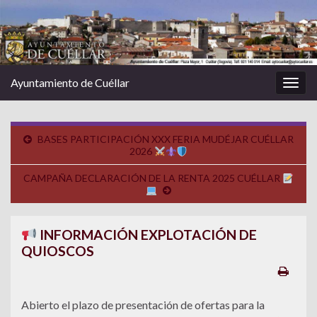
Ayuntamiento de Cuéllar
Alter
la
nave
BASES PARTICIPACIÓN XXX FERIA MUDÉJAR CUÉLLAR
2026
CAMPAÑA DECLARACIÓN DE LA RENTA 2025 CUÉLLAR
INFORMACIÓN EXPLOTACIÓN DE
QUIOSCOS
Abierto el plazo de presentación de ofertas para la