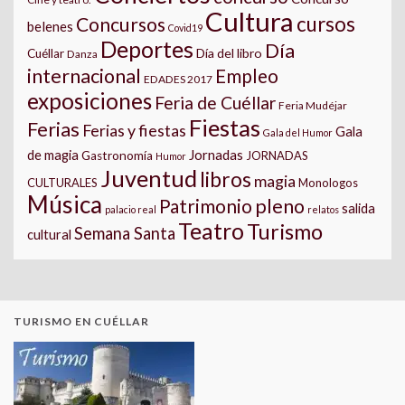
Cultura
cursos
Concursos
belenes
Covid19
Deportes
Día
Día del libro
Cuéllar
Danza
internacional
Empleo
EDADES 2017
exposiciones
Feria de Cuéllar
Feria Mudéjar
Fiestas
Ferias
Ferias y fiestas
Gala
Gala del Humor
Jornadas
de magia
Gastronomía
JORNADAS
Humor
Juventud
libros
magia
CULTURALES
Monologos
Música
pleno
Patrimonio
salida
palacio real
relatos
Teatro
Turismo
Semana Santa
cultural
TURISMO EN CUÉLLAR