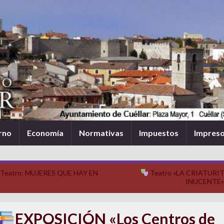
rno
Economía
Normativas
Impuestos
Impres
Teatro: MUJERES QUE HAY EN
Teatro «LA CRIATURI
INUCENTE
EXPOSICIÓN «Los Centros de