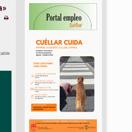
a»
table