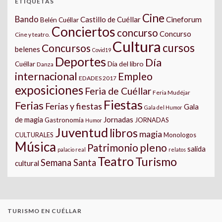
ETIQUETAS
Cine
Bando
Castillo de Cuéllar
Cineforum
Belén Cuéllar
Conciertos
concurso
Concurso
Cine y teatro.
Cultura
cursos
Concursos
belenes
Covid19
Deportes
Día
Día del libro
Cuéllar
Danza
internacional
Empleo
EDADES 2017
exposiciones
Feria de Cuéllar
Feria Mudéjar
Fiestas
Ferias
Ferias y fiestas
Gala
Gala del Humor
Jornadas
de magia
Gastronomía
JORNADAS
Humor
Juventud
libros
magia
CULTURALES
Monologos
Música
pleno
Patrimonio
salida
palacio real
relatos
Teatro
Turismo
Semana Santa
cultural
TURISMO EN CUÉLLAR