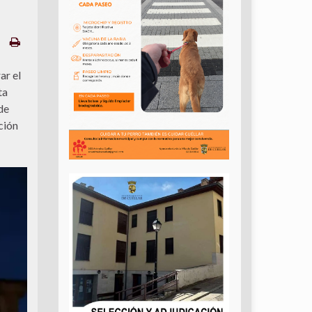
r el
ta
de
ción