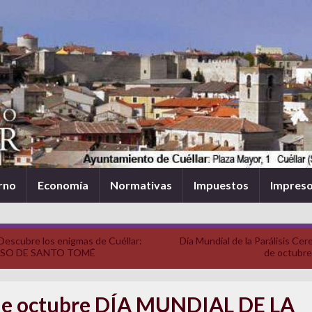
rno
Economía
Normativas
Impuestos
Impres
Descubre los enigmas de Cuéllar:
Día Mundial de la Parálisis Cere
ASO DE SANTO TOMÉ
de octubr
de octubre DÍA MUNDIAL DE LA