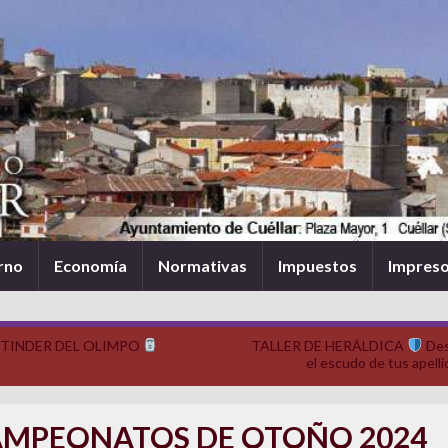
rno
Economía
Normativas
Impuestos
Impres
 TINDER DEL OLIMPO
TALLER DE HERÁLDICA
Des
el escudo de tus apelli
MPEONATOS DE OTOÑO 2024