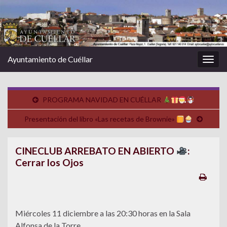
Ayuntamiento de Cuéllar
Alter
la
nave
PROGRAMA NAVIDAD EN CUÉLLAR
Presentación del libro «Las recetas de Brownie»
CINECLUB ARREBATO EN ABIERTO
:
Cerrar los Ojos
Miércoles 11 diciembre a las 20:30 horas en la Sala
Alfonsa de la Torre.