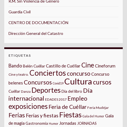
R.M. Sin Violencia de Género
Guardia Civil
CENTRO DE DOCUMENTACIÓN
Dirección General del Catastro
ETIQUETAS
Cine
Bando
Castillo de Cuéllar
Cineforum
Belén Cuéllar
Conciertos
concurso
Concurso
Cine y teatro.
Cultura
cursos
Concursos
belenes
Covid19
Deportes
Día
Día del libro
Cuéllar
Danza
internacional
Empleo
EDADES 2017
exposiciones
Feria de Cuéllar
Feria Mudéjar
Fiestas
Ferias
Ferias y fiestas
Gala
Gala del Humor
Jornadas
de magia
Gastronomía
JORNADAS
Humor