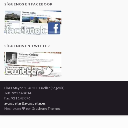
SÍGUENOS EN FACEBOOK
SÍGUENOS EN TWITTER
Plaza Mayor, 1 - 40200 Cuéllar (Segovia)
Telf.: 921 140 014
Fax: 921 142 076
aytocuellar@aytocuellar.es
Hecho con
por
Graphene Themes
.