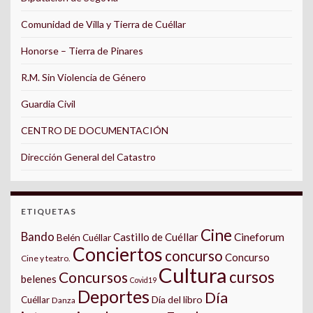
Comunidad de Villa y Tierra de Cuéllar
Honorse – Tierra de Pinares
R.M. Sin Violencia de Género
Guardia Civil
CENTRO DE DOCUMENTACIÓN
Dirección General del Catastro
ETIQUETAS
Cine
Bando
Castillo de Cuéllar
Cineforum
Belén Cuéllar
Conciertos
concurso
Concurso
Cine y teatro.
Cultura
cursos
Concursos
belenes
Covid19
Deportes
Día
Día del libro
Cuéllar
Danza