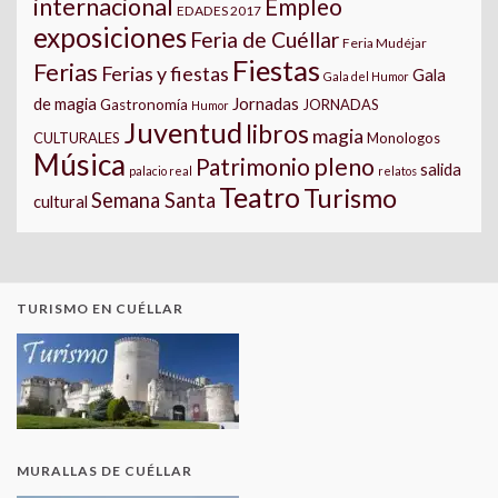
internacional
Empleo
EDADES 2017
exposiciones
Feria de Cuéllar
Feria Mudéjar
Fiestas
Ferias
Ferias y fiestas
Gala
Gala del Humor
Jornadas
de magia
Gastronomía
JORNADAS
Humor
Juventud
libros
magia
CULTURALES
Monologos
Música
pleno
Patrimonio
salida
palacio real
relatos
Teatro
Turismo
Semana Santa
cultural
TURISMO EN CUÉLLAR
MURALLAS DE CUÉLLAR