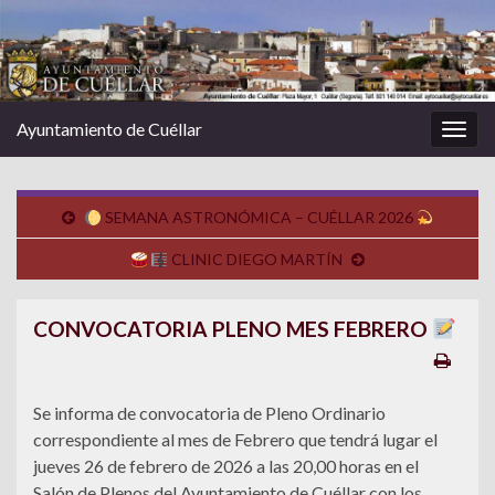
Ayuntamiento de Cuéllar
Alter
la
nave
SEMANA ASTRONÓMICA – CUÉLLAR 2026
CLINIC DIEGO MARTÍN
CONVOCATORIA PLENO MES FEBRERO
Se informa de convocatoria de Pleno Ordinario
correspondiente al mes de Febrero que tendrá lugar el
jueves 26 de febrero de 2026 a las 20,00 horas en el
Salón de Plenos del Ayuntamiento de Cuéllar con los