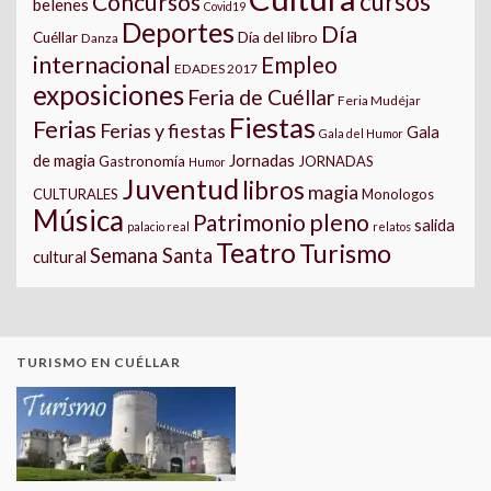
cursos
Concursos
belenes
Covid19
Deportes
Día
Día del libro
Cuéllar
Danza
internacional
Empleo
EDADES 2017
exposiciones
Feria de Cuéllar
Feria Mudéjar
Fiestas
Ferias
Ferias y fiestas
Gala
Gala del Humor
Jornadas
de magia
Gastronomía
JORNADAS
Humor
Juventud
libros
magia
CULTURALES
Monologos
Música
pleno
Patrimonio
salida
palacio real
relatos
Teatro
Turismo
Semana Santa
cultural
TURISMO EN CUÉLLAR