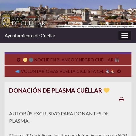
Ayuntamiento de Cuéllar
Alter
la
nave
NOCHE EN BLANCO Y NEGRO CUÉLLAR
VOLUNTARIOS/AS VUELTA CICLISTA CyL
DONACIÓN DE PLASMA CUÉLLAR
AUTOBÚS EXCLUSIVO PARA DONANTES DE
PLASMA.
Martes 22 de julio en los Paseos de San Francisco de 9,00