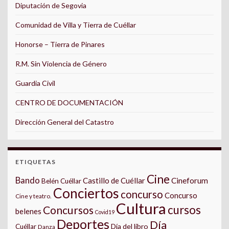
Diputación de Segovia
Comunidad de Villa y Tierra de Cuéllar
Honorse – Tierra de Pinares
R.M. Sin Violencia de Género
Guardia Civil
CENTRO DE DOCUMENTACIÓN
Dirección General del Catastro
ETIQUETAS
Cine
Bando
Castillo de Cuéllar
Cineforum
Belén Cuéllar
Conciertos
concurso
Concurso
Cine y teatro.
Cultura
cursos
Concursos
belenes
Covid19
Deportes
Día
Día del libro
Cuéllar
Danza