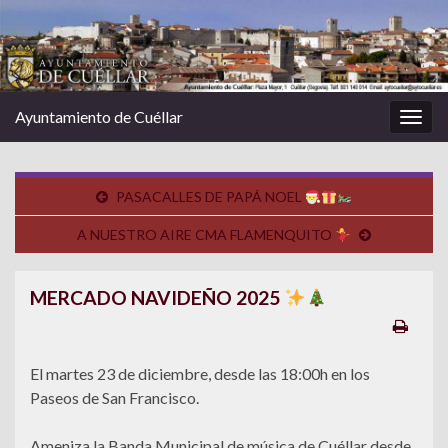
Ayuntamiento de Cuéllar
Alter
la
nave
PASACALLES DE PAPÁ NOEL
A NUESTRO AIRE CMA FLAMENQUITO
MERCADO NAVIDEÑO 2025
El martes 23 de diciembre, desde las 18:00h en los
Paseos de San Francisco.
Ameniza la Banda Municipal de música de Cuéllar desde