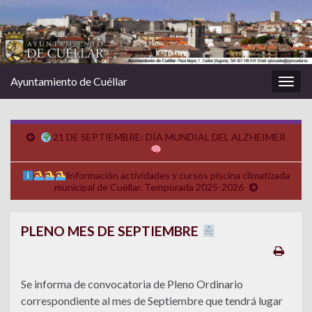
Ayuntamiento de Cuéllar
Alter
la
nave
21 DE SEPTIEMBRE: DÍA MUNDIAL DEL ALZHEIMER
Información actividades y cursos piscina climatizada
municipal de Cuéllar. Temporada 2025-2026
PLENO MES DE SEPTIEMBRE
Se informa de convocatoria de Pleno Ordinario
correspondiente al mes de Septiembre que tendrá lugar