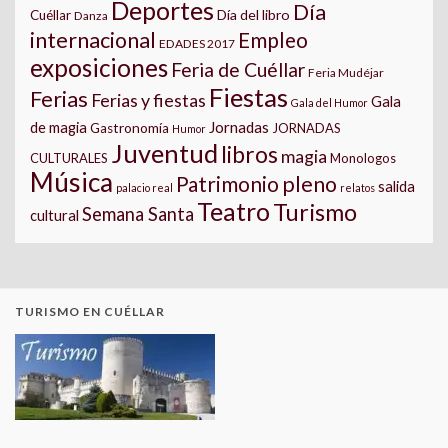
Deportes
Día
Día del libro
Cuéllar
Danza
internacional
Empleo
EDADES 2017
exposiciones
Feria de Cuéllar
Feria Mudéjar
Fiestas
Ferias
Ferias y fiestas
Gala
Gala del Humor
Jornadas
de magia
Gastronomía
JORNADAS
Humor
Juventud
libros
magia
CULTURALES
Monologos
Música
pleno
Patrimonio
salida
palacio real
relatos
Teatro
Turismo
Semana Santa
cultural
TURISMO EN CUÉLLAR