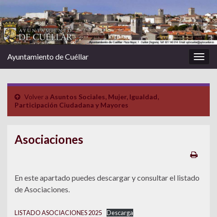
Ayuntamiento de Cuéllar
Alter
la
nave
Volver a
Asuntos Sociales, Mujer, Igualdad,
Participación Ciudadana y Mayores
Asociaciones
En este apartado puedes descargar y consultar el listado
de Asociaciones.
LISTADO ASOCIACIONES 2025
Descarga