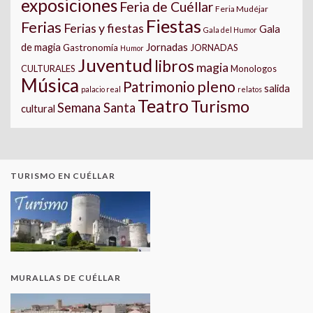
exposiciones
Feria de Cuéllar
Feria Mudéjar
Fiestas
Ferias
Ferias y fiestas
Gala
Gala del Humor
Jornadas
de magia
Gastronomía
JORNADAS
Humor
Juventud
libros
magia
CULTURALES
Monologos
Música
pleno
Patrimonio
salida
palacio real
relatos
Teatro
Turismo
Semana Santa
cultural
TURISMO EN CUÉLLAR
MURALLAS DE CUÉLLAR