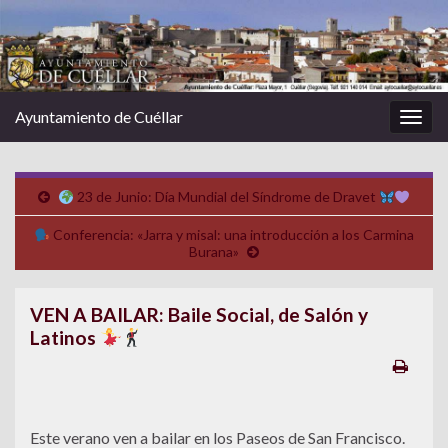
Ayuntamiento de Cuéllar
Alter
la
nave
23 de Junio: Día Mundial del Síndrome de Dravet
Conferencia: «Jarra y misal: una introducción a los Carmina
Burana»
VEN A BAILAR: Baile Social, de Salón y
Latinos
Este verano ven a bailar en los Paseos de San Francisco.