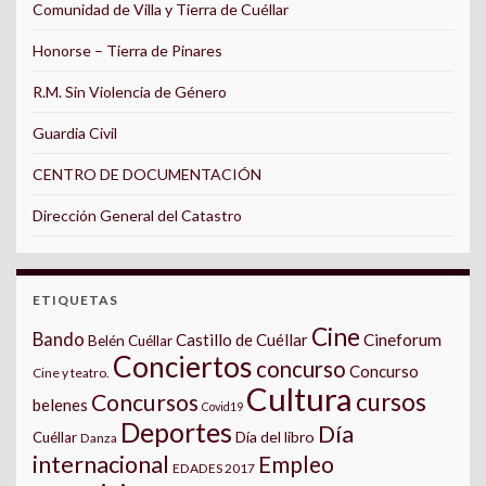
Comunidad de Villa y Tierra de Cuéllar
Honorse – Tierra de Pinares
R.M. Sin Violencia de Género
Guardia Civil
CENTRO DE DOCUMENTACIÓN
Dirección General del Catastro
ETIQUETAS
Cine
Bando
Castillo de Cuéllar
Cineforum
Belén Cuéllar
Conciertos
concurso
Concurso
Cine y teatro.
Cultura
cursos
Concursos
belenes
Covid19
Deportes
Día
Día del libro
Cuéllar
Danza
internacional
Empleo
EDADES 2017