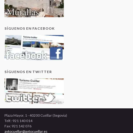
SÍGUENOS EN FACEBOOK
SÍGUENOS EN TWITTER
Plaza Mayor, 1 - 40200 Cuéllar (Segovia)
Telf.: 921 140 014
Fax: 921 142 076
aytocuellar@aytocuellar.es