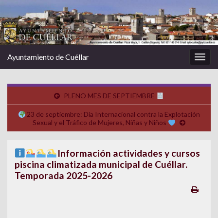
Ayuntamiento de Cuéllar
Alter
la
nave
PLENO MES DE SEPTIEMBRE
23 de septiembre: Día Internacional contra la Explotación
Sexual y el Tráfico de Mujeres, Niñas y Niños
Información actividades y cursos
piscina climatizada municipal de Cuéllar.
Temporada 2025-2026