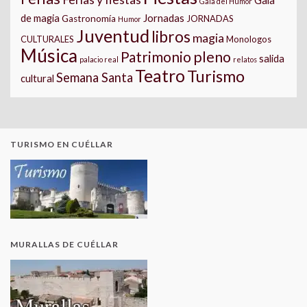
Gala
Gala del Humor
Jornadas
de magia
Gastronomía
JORNADAS
Humor
Juventud
libros
magia
CULTURALES
Monologos
Música
pleno
Patrimonio
salida
palacio real
relatos
Teatro
Turismo
Semana Santa
cultural
TURISMO EN CUÉLLAR
MURALLAS DE CUÉLLAR