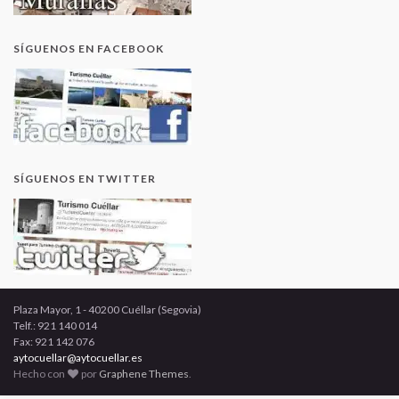
SÍGUENOS EN FACEBOOK
SÍGUENOS EN TWITTER
Plaza Mayor, 1 - 40200 Cuéllar (Segovia)
Telf.: 921 140 014
Fax: 921 142 076
aytocuellar@aytocuellar.es
Hecho con
por
Graphene Themes
.