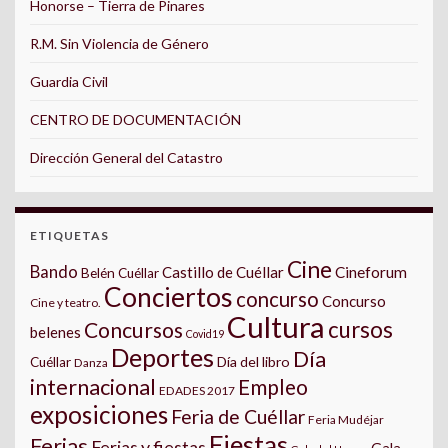
Honorse – Tierra de Pinares
R.M. Sin Violencia de Género
Guardia Civil
CENTRO DE DOCUMENTACIÓN
Dirección General del Catastro
ETIQUETAS
Cine
Bando
Castillo de Cuéllar
Cineforum
Belén Cuéllar
Conciertos
concurso
Concurso
Cine y teatro.
Cultura
cursos
Concursos
belenes
Covid19
Deportes
Día
Día del libro
Cuéllar
Danza
internacional
Empleo
EDADES 2017
exposiciones
Feria de Cuéllar
Feria Mudéjar
Fiestas
Ferias
Ferias y fiestas