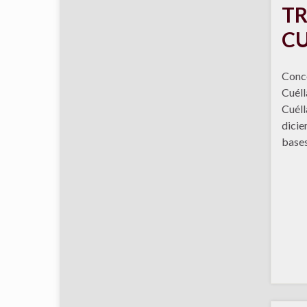
TR
CU
Conce
Cuéll
Cuéll
dicie
bases