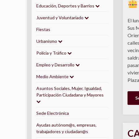
Educación, Deportes y Barrios
Juventud y Voluntariado
El lu
Sus 
Fiestas
Orien
Urbanismo
calles
vecin
Policía y Tráfico
saldr
Empleo y Desarrollo
pasan
vivie
Medio Ambiente
Plaz
Asuntos Sociales, Mujer, Igualdad,
Participación Ciudadana y Mayores
S
Sede Electrónica
Ayudas autónom@s, empresas,
CA
trabajadores y ciudadan@s