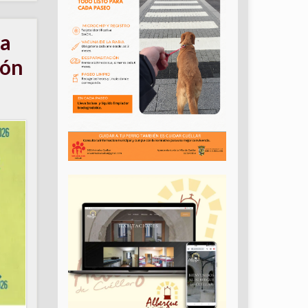
ia
ión