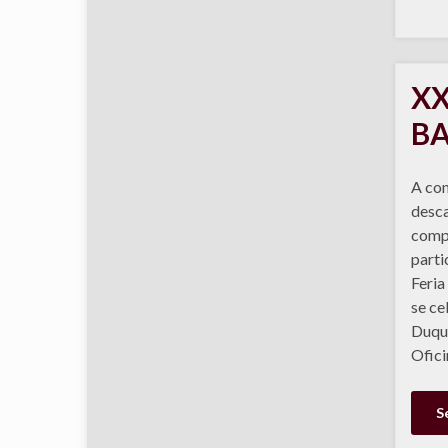
XX
BA
A con
desca
compl
parti
Feria
se ce
Duque
Ofici
S