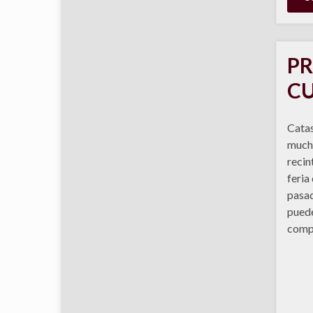
PR
CU
Catas
mucho
recin
feria
pasad
puede
comp