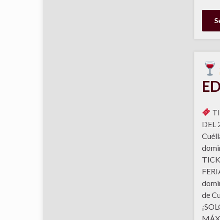
S
ED
TI
DEL 2
Cuéll
domin
TICK
FERIA
domin
de Cu
¡SOL
MÁXI