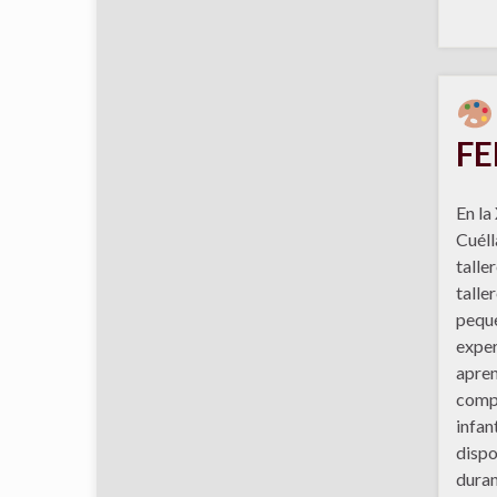
FE
En la
Cuéll
taller
talle
peque
exper
apren
comp
infan
dispo
dura