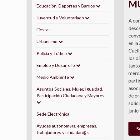
MU
Educación, Deportes y Barrios
Juventud y Voluntariado
A con
desca
Fiestas
convo
Urbanismo
en la
Cuéll
Policía y Tráfico
los d
Empleo y Desarrollo
tanto
merc
Medio Ambiente
parti
asoci
Asuntos Sociales, Mujer, Igualdad,
de pr
Participación Ciudadana y Mayores
solic
junio
Sede Electrónica
Ayudas autónom@s, empresas,
S
trabajadores y ciudadan@s