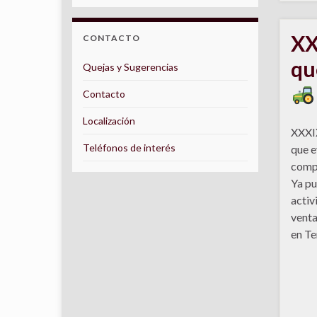
XX
CONTACTO
qu
Quejas y Sugerencias
Contacto
Localización
XXXI
Teléfonos de interés
que e
compl
Ya pu
activ
venta
en Te