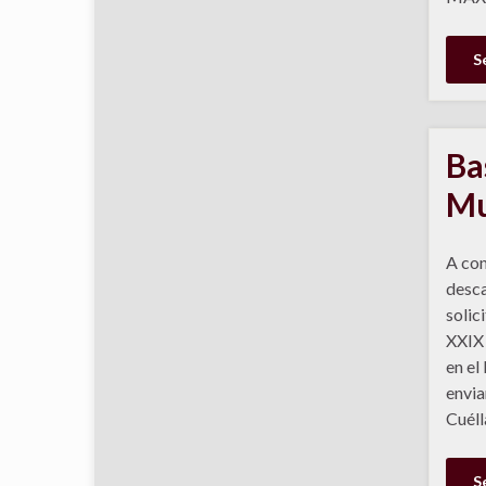
S
Ba
Mu
A con
desca
solici
XXIX 
en el
envia
Cuéll
S