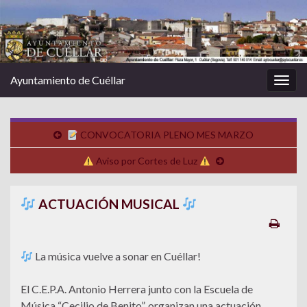
Ayuntamiento de Cuéllar
Alter
la
nave
CONVOCATORIA PLENO MES MARZO
Aviso por Cortes de Luz
ACTUACIÓN MUSICAL
La música vuelve a sonar en Cuéllar!
El C.E.P.A. Antonio Herrera junto con la Escuela de
Música “Cecilio de Benito”, organizan una actuación