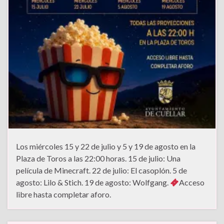
Los miércoles 15 y 22 de julio y 5 y 19 de agosto en la
Plaza de Toros a las 22:00 horas. 15 de julio: Una
película de Minecraft. 22 de julio: El casoplón. 5 de
agosto: Lilo & Stich. 19 de agosto: Wolfgang.
Acceso
libre hasta completar aforo.