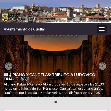
Ayuntamiento de Cuéllar
Alter
la
nave
CAMPAÑA INFORMATIVA CUÉLLAR CUIDA: PERROS
Previous
Nex
CUIDADOS. CALLES LIMPIAS
PIANO Y CANDELAS: TRIBUTO A LUDOVICO
EINAUDI
Una campaña de SOS Animales Cuéllar para facilitar la tenencia
Al piano Rafael Montalvo Alonso. Jueves 13 de agosto a las 21,30
responsable, mejorar la convivencia y cuidar el municipio. Porque
horas en la Iglesia de San Francisco (Cuéllar). Un escenario único,
cuidar a tu perro también es cuidar Cuéllar. Consulta la campaña
iluminado por la cálida luz de las velas, para disfrutar de algunas …
completa en el siguiente documento …