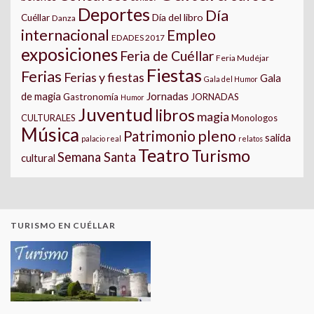
Deportes
Día
Día del libro
Cuéllar
Danza
internacional
Empleo
EDADES 2017
exposiciones
Feria de Cuéllar
Feria Mudéjar
Fiestas
Ferias
Ferias y fiestas
Gala
Gala del Humor
Jornadas
de magia
Gastronomía
JORNADAS
Humor
Juventud
libros
magia
CULTURALES
Monologos
Música
pleno
Patrimonio
salida
palacio real
relatos
Teatro
Turismo
Semana Santa
cultural
TURISMO EN CUÉLLAR