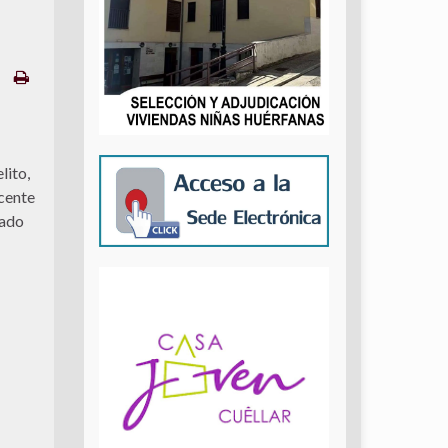
lito,
scente
tado