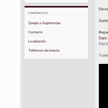
Dire
CONTACTO
Guió
Quejas y Sugerencias
Repa
Contacto
Dani
,
Localización
Paz 
Teléfonos de interés
Traile