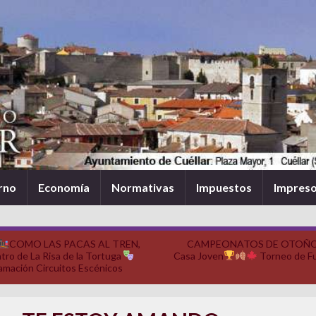
rno
Economía
Normativas
Impuestos
Impres
COMO LAS PACAS AL TREN,
CAMPEONATOS DE OTOÑO
tro de La Risa de la Tortuga
Casa Joven
Torneo de Fu
amación Circuitos Escénicos