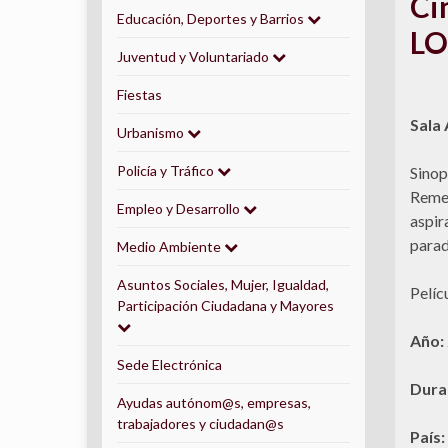
Ci
Educación, Deportes y Barrios
L
Juventud y Voluntariado
Fiestas
Sala 
Urbanismo
Policía y Tráfico
Sinop
Reme,
Empleo y Desarrollo
aspir
parad
Medio Ambiente
Asuntos Sociales, Mujer, Igualdad,
Pelíc
Participación Ciudadana y Mayores
Año:
Sede Electrónica
Dura
Ayudas autónom@s, empresas,
trabajadores y ciudadan@s
País: