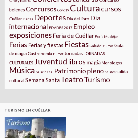
Concurso
Cine y teatro.
Cultura
cursos
Concursos
belenes
Covid19
Deportes
Día
Día del libro
Cuéllar
Danza
internacional
Empleo
EDADES 2017
exposiciones
Feria de Cuéllar
Feria Mudéjar
Fiestas
Ferias
Ferias y fiestas
Gala
Gala del Humor
Jornadas
de magia
Gastronomía
JORNADAS
Humor
Juventud
libros
magia
CULTURALES
Monologos
Música
pleno
Patrimonio
salida
palacio real
relatos
Teatro
Turismo
Semana Santa
cultural
TURISMO EN CUÉLLAR