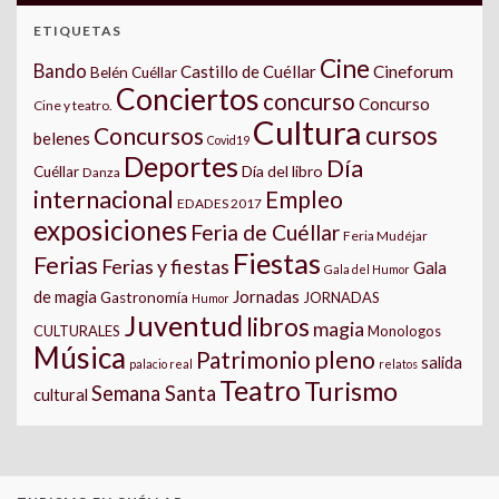
ETIQUETAS
Cine
Bando
Castillo de Cuéllar
Cineforum
Belén Cuéllar
Conciertos
concurso
Concurso
Cine y teatro.
Cultura
cursos
Concursos
belenes
Covid19
Deportes
Día
Día del libro
Cuéllar
Danza
internacional
Empleo
EDADES 2017
exposiciones
Feria de Cuéllar
Feria Mudéjar
Fiestas
Ferias
Ferias y fiestas
Gala
Gala del Humor
Jornadas
de magia
Gastronomía
JORNADAS
Humor
Juventud
libros
magia
CULTURALES
Monologos
Música
pleno
Patrimonio
salida
palacio real
relatos
Teatro
Turismo
Semana Santa
cultural