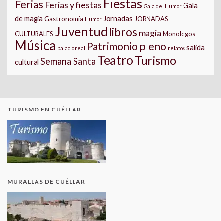
Fiestas
Ferias
Ferias y fiestas
Gala
Gala del Humor
Jornadas
de magia
Gastronomía
JORNADAS
Humor
Juventud
libros
magia
CULTURALES
Monologos
Música
pleno
Patrimonio
salida
palacio real
relatos
Teatro
Turismo
Semana Santa
cultural
TURISMO EN CUÉLLAR
MURALLAS DE CUÉLLAR