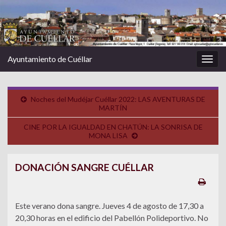
Ayuntamiento de Cuéllar
Alter
la
nave
Noches del Mudéjar Cuéllar 2022: LAS AVENTURAS DE
MARTÍN
CINE POR LA IGUALDAD EN CHATÚN: LA SONRISA DE
MONA LISA
DONACIÓN SANGRE CUÉLLAR
Este verano dona sangre. Jueves 4 de agosto de 17,30 a
20,30 horas en el edificio del Pabellón Polideportivo. No