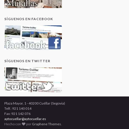
SÍGUENOS EN FACEBOOK
SÍGUENOS EN TWITTER
Plaza Mayor, 1 - 40200 Cuéllar (Segovia)
Telf.: 921 140 014
Fax: 921 142 076
aytocuellar@aytocuellar.es
Hecho con
por
Graphene Themes
.