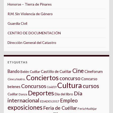
Honorse – Tierra de Pinares
R.M. Sin Violencia de Género
Guardia Civil
CENTRO DE DOCUMENTACIÓN
Dirección General del Catastro
ETIQUETAS
Cine
Bando
Castillo de Cuéllar
Cineforum
Belén Cuéllar
Conciertos
concurso
Concurso
Cine y teatro.
Cultura
cursos
Concursos
belenes
Covid19
Deportes
Día
Día del libro
Cuéllar
Danza
internacional
Empleo
EDADES 2017
exposiciones
Feria de Cuéllar
Feria Mudéjar