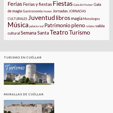
Fiestas
Ferias
Ferias y fiestas
Gala
Gala del Humor
Jornadas
de magia
Gastronomía
JORNADAS
Humor
Juventud
libros
magia
CULTURALES
Monologos
Música
pleno
Patrimonio
salida
palacio real
relatos
Teatro
Turismo
Semana Santa
cultural
TURISMO EN CUÉLLAR
MURALLAS DE CUÉLLAR