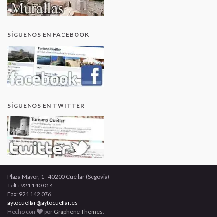
SÍGUENOS EN FACEBOOK
SÍGUENOS EN TWITTER
Plaza Mayor, 1 - 40200 Cuéllar (Segovia)
Telf.: 921 140 014
Fax: 921 142 076
aytocuellar@aytocuellar.es
Hecho con
por
Graphene Themes
.