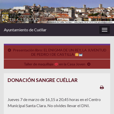
Ayuntamiento de Cuéllar
Alter
la
nave
Presentación libro: EL ENIGMA DE UN REY, LA JUVENTUD
DE PEDRO I DE CASTILLA
Taller de maquillaje
en la Casa Joven
DONACIÓN SANGRE CUÉLLAR
Jueves 7 de marzo de 16,15 a 20,45 horas en el Centro
Municipal Santa Clara. No olvides llevar el DNI.