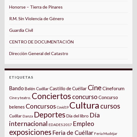
Honorse – Tierra de Pinares
R.M. Sin Violencia de Género
Guardia Civil
CENTRO DE DOCUMENTACIÓN
Dirección General del Catastro
ETIQUETAS
Cine
Bando
Castillo de Cuéllar
Cineforum
Belén Cuéllar
Conciertos
concurso
Concurso
Cine y teatro.
Cultura
cursos
Concursos
belenes
Covid19
Deportes
Día
Día del libro
Cuéllar
Danza
internacional
Empleo
EDADES 2017
exposiciones
Feria de Cuéllar
Feria Mudéjar