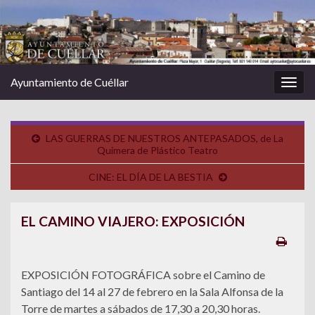
Ayuntamiento de Cuéllar
Alter
la
nave
LAS GUERRAS DE NUESTROS ANTEPASADOS, de La
Quimera de Plástico Teatro
CINE: EL DÍA DE LA BESTIA
EL CAMINO VIAJERO: EXPOSICIÓN
EXPOSICIÓN FOTOGRÁFICA sobre el Camino de
Santiago del 14 al 27 de febrero en la Sala Alfonsa de la
Torre de martes a sábados de 17,30 a 20,30 horas.