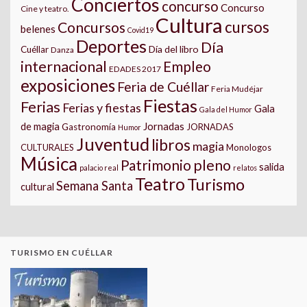
Conciertos
concurso
Concurso
Cine y teatro.
Cultura
cursos
Concursos
belenes
Covid19
Deportes
Día
Día del libro
Cuéllar
Danza
internacional
Empleo
EDADES 2017
exposiciones
Feria de Cuéllar
Feria Mudéjar
Fiestas
Ferias
Ferias y fiestas
Gala
Gala del Humor
Jornadas
de magia
Gastronomía
JORNADAS
Humor
Juventud
libros
magia
CULTURALES
Monologos
Música
pleno
Patrimonio
salida
palacio real
relatos
Teatro
Turismo
Semana Santa
cultural
TURISMO EN CUÉLLAR