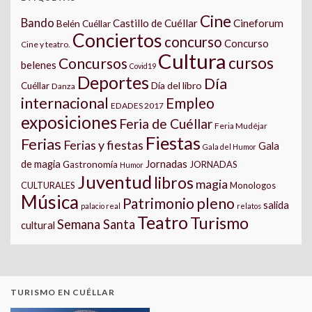
Cine
Bando
Castillo de Cuéllar
Cineforum
Belén Cuéllar
Conciertos
concurso
Concurso
Cine y teatro.
Cultura
cursos
Concursos
belenes
Covid19
Deportes
Día
Día del libro
Cuéllar
Danza
internacional
Empleo
EDADES 2017
exposiciones
Feria de Cuéllar
Feria Mudéjar
Fiestas
Ferias
Ferias y fiestas
Gala
Gala del Humor
Jornadas
de magia
Gastronomía
JORNADAS
Humor
Juventud
libros
magia
CULTURALES
Monologos
Música
pleno
Patrimonio
salida
palacio real
relatos
Teatro
Turismo
Semana Santa
cultural
TURISMO EN CUÉLLAR