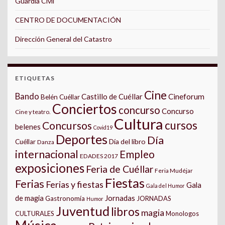
Guardia Civil
CENTRO DE DOCUMENTACIÓN
Dirección General del Catastro
ETIQUETAS
Cine
Bando
Castillo de Cuéllar
Cineforum
Belén Cuéllar
Conciertos
concurso
Concurso
Cine y teatro.
Cultura
cursos
Concursos
belenes
Covid19
Deportes
Día
Día del libro
Cuéllar
Danza
internacional
Empleo
EDADES 2017
exposiciones
Feria de Cuéllar
Feria Mudéjar
Fiestas
Ferias
Ferias y fiestas
Gala
Gala del Humor
Jornadas
de magia
Gastronomía
JORNADAS
Humor
Juventud
libros
magia
CULTURALES
Monologos