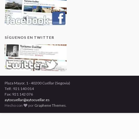
SÍGUENOS EN TWITTER
Plaza Mayor, 1 - 40200 Cuéllar (Segovia)
Telf.: 921 140 014
Fax: 921 142 076
aytocuellar@aytocuellar.es
Hecho con
por
Graphene Themes
.