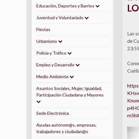
LO
Educación, Deportes y Barrios
Juventud y Voluntariado
Fiestas
Las s
de Cu
Urbanismo
23:59
Policía y Tráfico
Consu
Empleo y Desarrollo
Cuéll
Medio Ambiente
https
Asuntos Sociales, Mujer, Igualdad,
KHsw
Participación Ciudadana y Mayores
Knon
p4HC
Sede Electrónica
m5hi
Ayudas autónom@s, empresas,
trabajadores y ciudadan@s