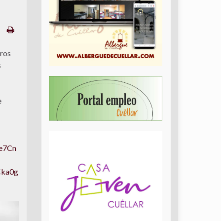
rros
s
e
e7Cn
ka0g