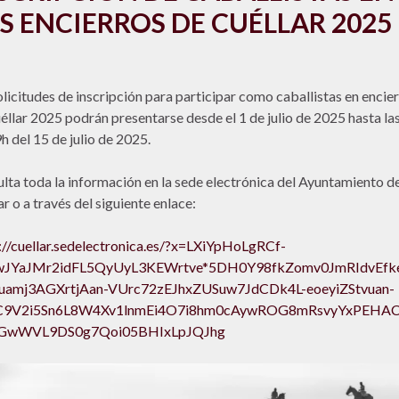
S ENCIERROS DE CUÉLLAR 2025
olicitudes de inscripción para participar como caballistas en encie
éllar 2025 podrán presentarse desde el 1 de julio de 2025 hasta la
h del 15 de julio de 2025.
lta toda la información en la sede electrónica del Ayuntamiento d
ar o a través del siguiente enlace:
://cuellar.sedelectronica.es/?x=LXiYpHoLgRCf-
JYaJMr2idFL5QyUyL3KEWrtve*5DH0Y98fkZomv0JmRIdvEfk
uamj3AGXrtjAan-VUrc72zEJhxZUSuw7JdCDk4L-eoeyiZStvuan-
9V2i5Sn6L8W4Xv1lnmEi4O7i8hm0cAywROG8mRsvyYxPEHAC
GwWVL9DS0g7Qoi05BHIxLpJQJhg