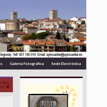
os
Galería Fotográfica
Sede Electrónica
x Albo,
os»