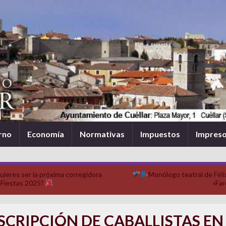
rno
Economía
Normativas
Impuestos
Impres
uieres ser la próxima corregidora
Monólogo teatral de Féli
 Fiestas 2025?
«Far
SCRIPCIÓN DE CABALLISTAS EN