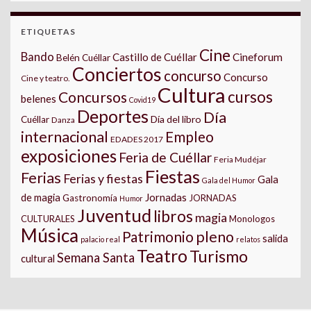
ETIQUETAS
Cine
Bando
Castillo de Cuéllar
Cineforum
Belén Cuéllar
Conciertos
concurso
Concurso
Cine y teatro.
Cultura
cursos
Concursos
belenes
Covid19
Deportes
Día
Día del libro
Cuéllar
Danza
internacional
Empleo
EDADES 2017
exposiciones
Feria de Cuéllar
Feria Mudéjar
Fiestas
Ferias
Ferias y fiestas
Gala
Gala del Humor
Jornadas
de magia
Gastronomía
JORNADAS
Humor
Juventud
libros
magia
CULTURALES
Monologos
Música
pleno
Patrimonio
salida
palacio real
relatos
Teatro
Turismo
Semana Santa
cultural