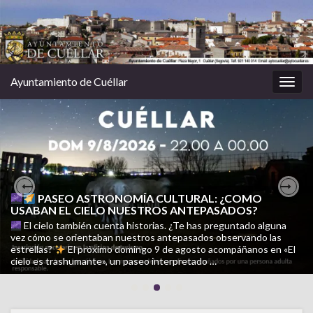
Ayuntamiento de Cuéllar
Alter
la
nave
AVISO IMPORTANTE | Corte de suministro eléctrico
PASEO ASTRONOMÍA CULTURAL: ¿COMO
Previous
Nex
USABAN EL CIELO NUESTROS ANTEPASADOS?
Naturgy ha comunicado que, debido a trabajos de mantenimiento y
El cielo también cuenta historias. ¿Te has preguntado alguna
vez cómo se orientaban nuestros antepasados observando las
desarrollo en la red eléctrica, el viernes 7 de agosto, entre las 8:30
estrellas?
y las 17:30 horas, se producirá un corte programado del suministro
El próximo domingo 9 de agosto acompáñanos en «El
cielo es trashumante», un paseo interpretado …
eléctrico …