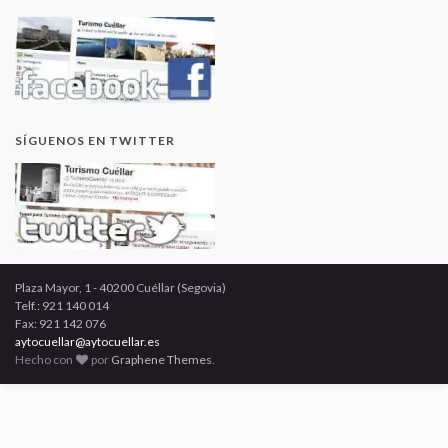
SÍGUENOS EN TWITTER
Plaza Mayor, 1 - 40200 Cuéllar (Segovia)
Telf.: 921 140 014
Fax: 921 142 076
aytocuellar@aytocuellar.es
Hecho con
por
Graphene Themes
.