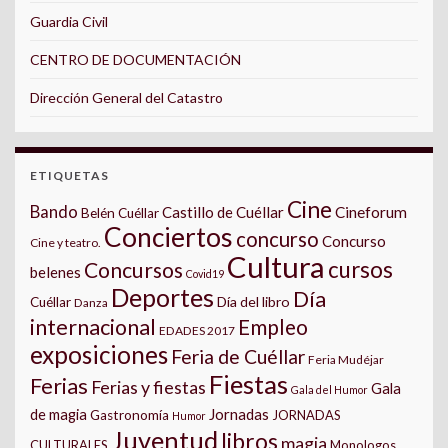
Guardia Civil
CENTRO DE DOCUMENTACIÓN
Dirección General del Catastro
ETIQUETAS
Cine
Bando
Castillo de Cuéllar
Cineforum
Belén Cuéllar
Conciertos
concurso
Concurso
Cine y teatro.
Cultura
cursos
Concursos
belenes
Covid19
Deportes
Día
Día del libro
Cuéllar
Danza
internacional
Empleo
EDADES 2017
exposiciones
Feria de Cuéllar
Feria Mudéjar
Fiestas
Ferias
Ferias y fiestas
Gala
Gala del Humor
Jornadas
de magia
Gastronomía
JORNADAS
Humor
Juventud
libros
magia
CULTURALES
Monologos