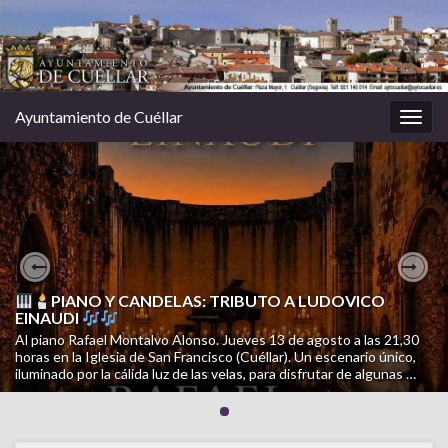
Ayuntamiento de Cuéllar
Alter
la
nave
CAMPAÑA INFORMATIVA CUÉLLAR CUIDA: PERROS
Previous
Nex
CUIDADOS. CALLES LIMPIAS
PIANO Y CANDELAS: TRIBUTO A LUDOVICO
EINAUDI
Una campaña de SOS Animales Cuéllar para facilitar la tenencia
Al piano Rafael Montalvo Alonso. Jueves 13 de agosto a las 21,30
responsable, mejorar la convivencia y cuidar el municipio. Porque
horas en la Iglesia de San Francisco (Cuéllar). Un escenario único,
cuidar a tu perro también es cuidar Cuéllar. Consulta la campaña
iluminado por la cálida luz de las velas, para disfrutar de algunas …
completa en el siguiente documento …