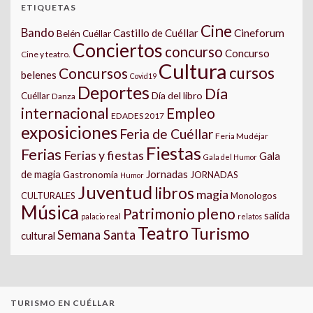
ETIQUETAS
Cine
Bando
Castillo de Cuéllar
Cineforum
Belén Cuéllar
Conciertos
concurso
Concurso
Cine y teatro.
Cultura
cursos
Concursos
belenes
Covid19
Deportes
Día
Día del libro
Cuéllar
Danza
internacional
Empleo
EDADES 2017
exposiciones
Feria de Cuéllar
Feria Mudéjar
Fiestas
Ferias
Ferias y fiestas
Gala
Gala del Humor
Jornadas
de magia
Gastronomía
JORNADAS
Humor
Juventud
libros
magia
CULTURALES
Monologos
Música
pleno
Patrimonio
salida
palacio real
relatos
Teatro
Turismo
Semana Santa
cultural
TURISMO EN CUÉLLAR