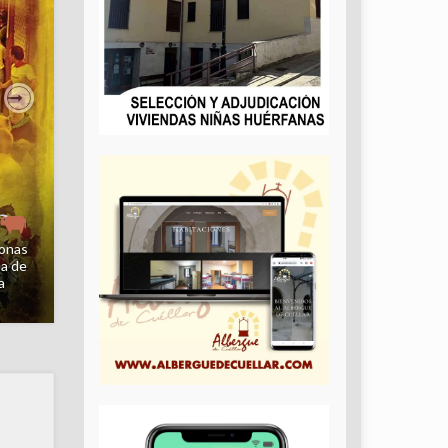
Next
uz