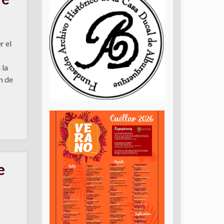
r el
 la
n de
e