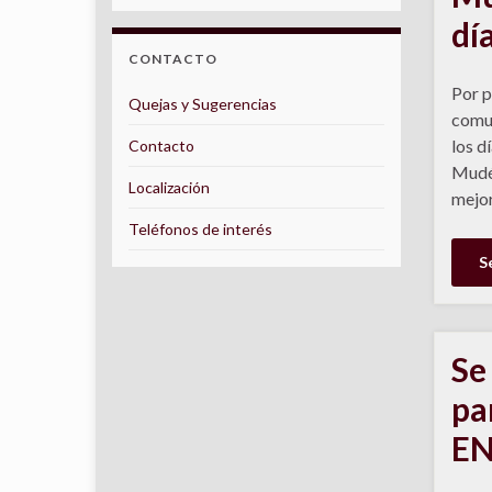
dí
CONTACTO
Por p
Quejas y Sugerencias
comun
los d
Contacto
Mudéj
Localización
mejor
Teléfonos de interés
S
Se 
pa
EN