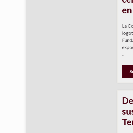
en
La Co
logot
Funda
expos
…
S
De
su
Te