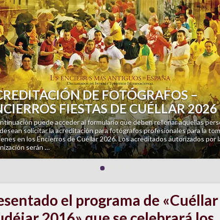
revious
PIANO Y CANDELAS: TRIBUTO A
UDOVICO EINAUDI
iano Rafael Montalvo Alonso. Jueves 13 de agosto a las 21,30 horas en la
sia de San Francisco (Cuéllar). Un escenario único, iluminado por la cálida l
as velas, para disfrutar de algunas …
esentado el programa de «Cuéllar
déjar 2016» que se celebrará los