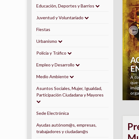
Educación, Deportes y Barrios
Juventud y Voluntariado
Fiestas
P
Urbanismo
Policía y Tráfico
Empleo y Desarrollo
L
Medio Ambiente
Al p
Igle
Asuntos Sociales, Mujer, Igualdad,
de l
Participación Ciudadana y Mayores
Sede Electrónica
Pr
Ayudas autónom@s, empresas,
trabajadores y ciudadan@s
Mu