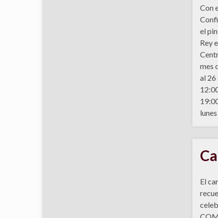
Con e
Confi
el pi
Rey e
Centr
mes d
al 26
12:00
19:0
lunes
Ca
El ca
recue
celeb
COMB