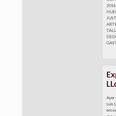
2016.
HUER
JUST
ARTE
TALL
DEG
GAS
Ex
LL
Ayer 
Luis 
encon