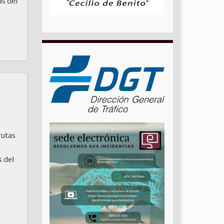
as del
rutas
s del