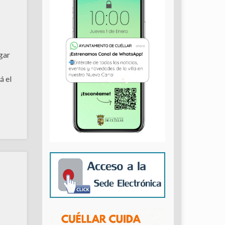
gar
á el