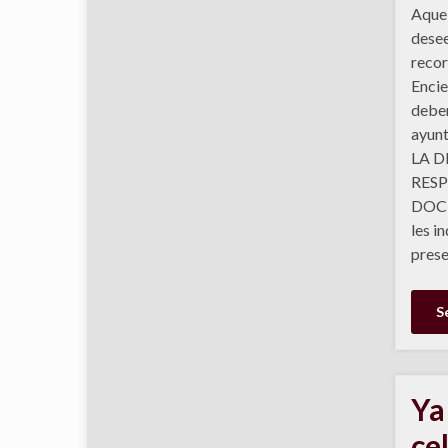
Aquel
desee
recor
Encie
deber
ayun
LA 
RESP
DOC
les i
prese
S
Ya
ce