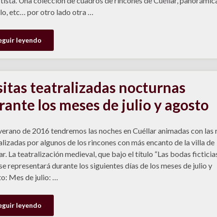
rtista. Una colección de cuadros de rincones de Cuéllar, panorámic
llo, etc… por otro lado otra …
eguir leyendo
sitas teatralizadas nocturnas
rante los meses de julio y agosto
verano de 2016 tendremos las noches en Cuéllar animadas con las 
alizadas por algunos de los rincones con más encanto de la villa de
ar. La teatralización medieval, que bajo el título “Las bodas ficticia
se representará durante los siguientes días de los meses de julio y
o: Mes de julio: …
eguir leyendo