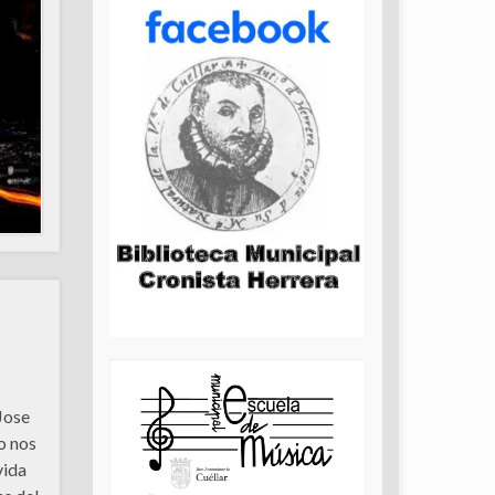
Jose
o nos
vida