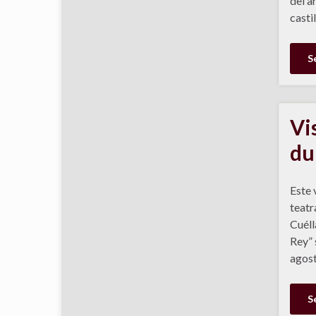
del a
casti
S
Vi
du
Este 
teatr
Cuéll
Rey” 
agost
S