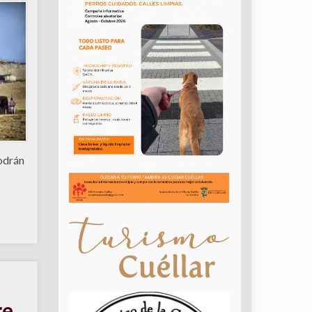
Podrán
re