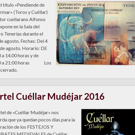
l título «Pendiende de
rmar» (Toros y Cuéllar)
ntor cuellarano Alfonso
xpone en la Sala del
o Tenerías durante el
e agosto. Fechas: Del 4
 de agosto. Horario: DE
 a 14.00 horas y de
0 a 21:00 horas Los
 cerrado.
rtel Cuéllar Mudéjar 2016
rtel de «Cuéllar Mudéjar» nos
rda que ya quedan pocos días para la
ración de los FESTEJOS Y
ATES MEDIEVALES de Cuéllar