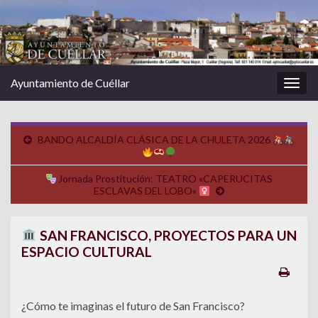
Ayuntamiento de Cuéllar
Alter
la
nave
BANDO ALCALDÍA CLÁSICA DE LA CHULETA 2026
Jornada Prostitución: TEATRO «CAPERUCITAS
ESCLAVAS DEL LOBO»
SAN FRANCISCO, PROYECTOS PARA UN
ESPACIO CULTURAL
¿Cómo te imaginas el futuro de San Francisco?