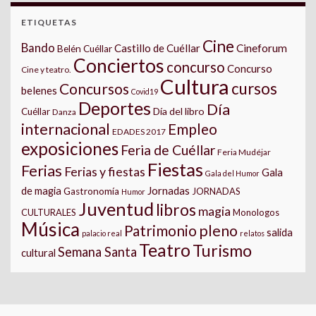
ETIQUETAS
Cine
Bando
Castillo de Cuéllar
Cineforum
Belén Cuéllar
Conciertos
concurso
Concurso
Cine y teatro.
Cultura
cursos
Concursos
belenes
Covid19
Deportes
Día
Día del libro
Cuéllar
Danza
internacional
Empleo
EDADES 2017
exposiciones
Feria de Cuéllar
Feria Mudéjar
Fiestas
Ferias
Ferias y fiestas
Gala
Gala del Humor
Jornadas
de magia
Gastronomía
JORNADAS
Humor
Juventud
libros
magia
CULTURALES
Monologos
Música
pleno
Patrimonio
salida
palacio real
relatos
Teatro
Turismo
Semana Santa
cultural