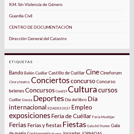
R.M. Sin Violencia de Género
Guardia Civil
CENTRO DE DOCUMENTACIÓN
Dirección General del Catastro
ETIQUETAS
Cine
Bando
Castillo de Cuéllar
Cineforum
Belén Cuéllar
Conciertos
concurso
Concurso
Cine y teatro.
Cultura
cursos
Concursos
belenes
Covid19
Deportes
Día
Día del libro
Cuéllar
Danza
internacional
Empleo
EDADES 2017
exposiciones
Feria de Cuéllar
Feria Mudéjar
Fiestas
Ferias
Ferias y fiestas
Gala
Gala del Humor
Jornadas
de magia
Gastronomía
JORNADAS
Humor