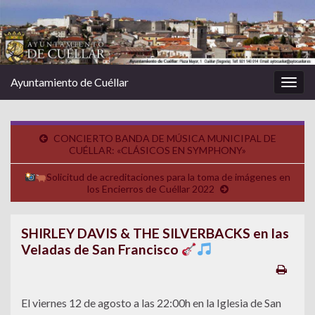
Ayuntamiento de Cuéllar
Alter
la
nave
CONCIERTO BANDA DE MÚSICA MUNICIPAL DE
CUÉLLAR: «CLÁSICOS EN SYMPHONY»
Solicitud de acreditaciones para la toma de imágenes en
los Encierros de Cuéllar 2022
SHIRLEY DAVIS & THE SILVERBACKS en las
Veladas de San Francisco
El viernes 12 de agosto a las 22:00h en la Iglesia de San