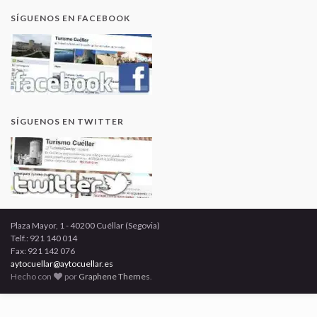
SÍGUENOS EN FACEBOOK
SÍGUENOS EN TWITTER
Plaza Mayor, 1 - 40200 Cuéllar (Segovia)
Telf.: 921 140 014
Fax: 921 142 076
aytocuellar@aytocuellar.es
Hecho con
por
Graphene Themes
.