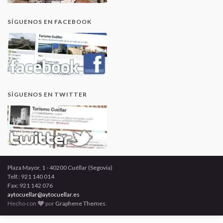
SÍGUENOS EN FACEBOOK
SÍGUENOS EN TWITTER
Plaza Mayor, 1 - 40200 Cuéllar (Segovia)
Telf.: 921 140 014
Fax: 921 142 076
aytocuellar@aytocuellar.es
Hecho con
por
Graphene Themes
.