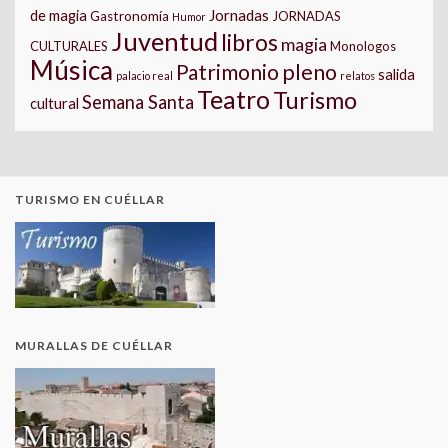
Jornadas
de magia
Gastronomía
JORNADAS
Humor
Juventud
libros
magia
CULTURALES
Monologos
Música
pleno
Patrimonio
salida
palacio real
relatos
Teatro
Turismo
Semana Santa
cultural
TURISMO EN CUÉLLAR
MURALLAS DE CUÉLLAR