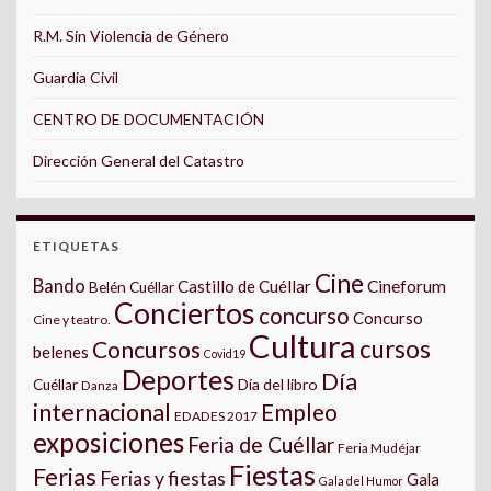
R.M. Sin Violencia de Género
Guardia Civil
CENTRO DE DOCUMENTACIÓN
Dirección General del Catastro
ETIQUETAS
Cine
Bando
Castillo de Cuéllar
Cineforum
Belén Cuéllar
Conciertos
concurso
Concurso
Cine y teatro.
Cultura
cursos
Concursos
belenes
Covid19
Deportes
Día
Día del libro
Cuéllar
Danza
internacional
Empleo
EDADES 2017
exposiciones
Feria de Cuéllar
Feria Mudéjar
Fiestas
Ferias
Ferias y fiestas
Gala
Gala del Humor